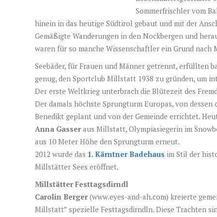
Sommerfrischler vom Bah
hinein in das heutige Südtirol gebaut und mit der Ansc
Gemäßigte Wanderungen in den Nockbergen und heraus
waren für so manche Wissenschaftler ein Grund nach 
Seebäder, für Frauen und Männer getrennt, erfüllten b
genug, den Sportclub Millstatt 1938 zu gründen, um in
Der erste Weltkrieg unterbrach die Blütezeit des Fremd
Der damals höchste Sprungturm Europas, von dessen o
Benedikt geplant und von der Gemeinde errichtet. Heut
Anna Gasser
aus Millstatt, Olympiasiegerin im Snowb
aus 10 Meter Höhe den Sprungturm erneut.
2012 wurde das
1. Kärntner Badehaus
im Stil der hi
Millstätter Sees eröffnet.
Millstätter Festtagsdirndl
Carolin Berger
(
www.eyes-and-ah.com
) kreierte gem
Millstatt” spezielle Festtagsdirndln. Diese Trachten s