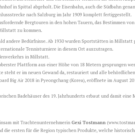
nhof in Spittal abgeholt. Die Eisenbahn, auch die Südbahn genan
hlussstrecke nach Salzburg im Jahr 1909 komplett fertiggestellt.
fordernde Bergtouren in den hohen Tauern, das Bestimmen von 
Millstatt zu kommen.
ald andere Bedürfnisse. Ab 1930 wurden Sportstätten in Millstatt
ternationale Tennisturniere in diesem Ort auszutragen.
enverkehrs in Millstatt.
berster Plattform aus einer Höhe von 18 Metern gesprungen wer
e steht er im neuen Gewand da, restauriert und alle behördlichen
oard Big Air 2018 in Pyeongchang (Korea), eröffnete im August 
storischen Badehäuser des 19. Jahrhunderts erbaut und damit eine
einsam mit Trachtenunternehmerin
Gexi Tostmann
(
www.tostman
ind die ersten für die Region typischen Produkte, welche historisc