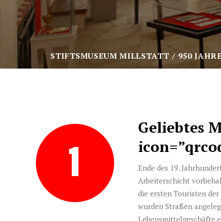
STIFTSMUSEUM MILLSTATT
950 JAHR
Geliebtes M
icon=”qrco
Ende des 19. Jahrhunder
Arbeiterschicht vorbeha
die ersten Touristen de
wurden Straßen angelegt
Lebensmittelgeschäfte e