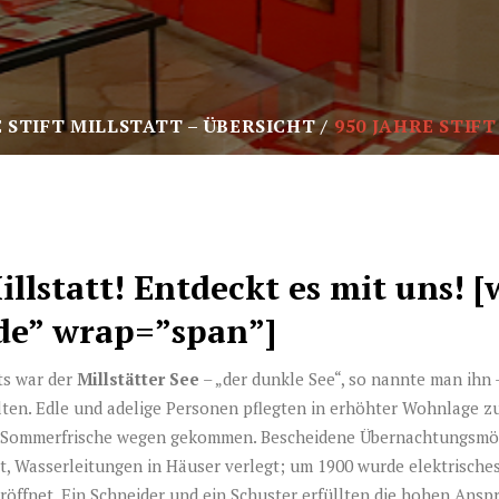
E STIFT MILLSTATT – ÜBERSICHT
950 JAHRE STIFT
illstatt! Entdeckt es mit uns! 
de” wrap=”span”]
ts war der
Millstätter See
– „der dunkle See“, so nannte man ihn
lten. Edle und adelige Personen pflegten in erhöhter Wohnlage z
r Sommerfrische wegen gekommen. Bescheidene Übernachtungsmögli
, Wasserleitungen in Häuser verlegt; um 1900 wurde elektrisches 
röffnet. Ein Schneider und ein Schuster erfüllten die hohen Ansp