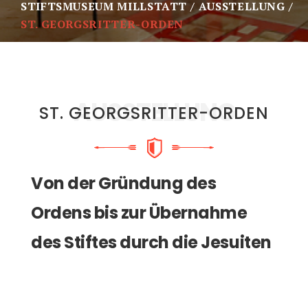
STIFTSMUSEUM MILLSTATT
AUSSTELLUNG
ST. GEORGSRITTER-ORDEN
AUSSTELLUNG
ST. GEORGSRITTER-ORDEN
Von der Gründung des
Ordens bis zur Übernahme
des Stiftes durch die Jesuiten